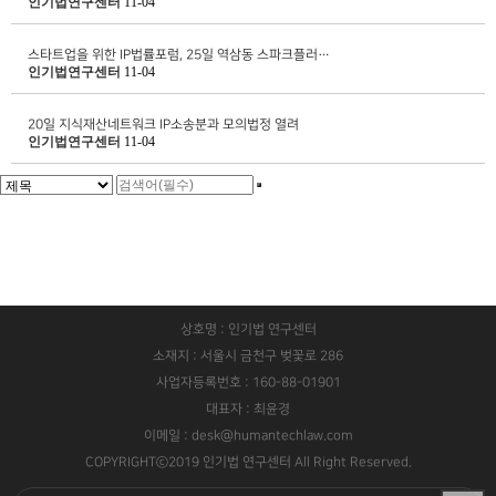
인기법연구센터
11-04
스타트업을 위한 IP법률포럼, 25일 역삼동 스파크플러…
인기법연구센터
11-04
20일 지식재산네트워크 IP소송분과 모의법정 열려
인기법연구센터
11-04
상호명 : 인기법 연구센터
소재지 : 서울시 금천구 벚꽃로 286
사업자등록번호 : 160-88-01901
대표자 : 최윤경
이메일 : desk@humantechlaw.com
COPYRIGHTⓒ2019 인기법 연구센터 All Right Reserved.