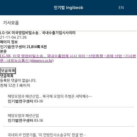
인기법 Ingibeob
EN
기사모음
LG-SK 미국영업비밀소송.. 국내수출기업시사의미
21-11-04 21:26
페이지 정보
인기법연구센터
21,814회
0건
본문
LG-SK,
미국 영업비밀소송
...
국내수출업체 시사 의미
<
산업동향
<
경제
·
산업
<
기사본
문
-
내외뉴스통신
(nbnnews.co.kr)
댓글목록
댓글목록
등록된 댓글이 없습니다.
전체 12건
1 페이지
해양오염과 패션산업... 북극해 오염의 주범은 세탁폐수…
인기법연구센터
03-16
해양오염과 패션산업
인기법연구센터
03-16
국내외 IP 전문가들, '미 연방민사소송규칙' 한글 번…